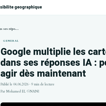
isibilite geographique
Google multiplie les cartes de liens dans ses réponses IA : pourquoi il faut agir dès maintenant
GENERAL
Google multiplie les cart
dans ses réponses IA : po
agir dès maintenant
Publié le 04.06.2026
· 9 min de lecture
Par
Mohamed EL GNANI